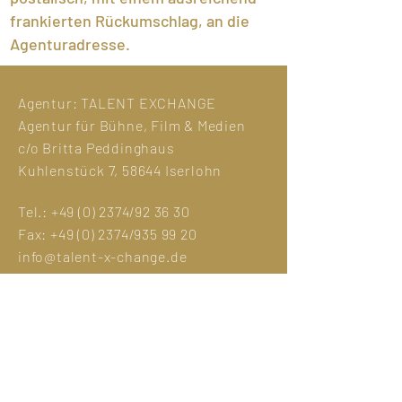
frankierten Rückumschlag, an die
Agenturadresse.
Agentur:
TALENT EXCHANGE
Agentur für Bühne, Film & Medien
c/o Britta Peddinghaus
Kuhlenstück 7, 58644 Iserlohn
Tel.:
+49 (0) 2374
/92 36 30
Fax:
+49 (0) 2374
/935 99 20
info@talent-x-change.de
Impressum
DSGVO
Fotocredit:
Eva Sträter
Manuela Hlouschek,