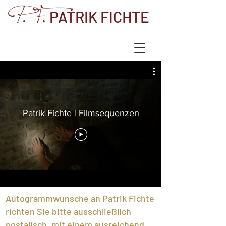
PATRIK FICHTE
Patrik Fichte | Filmsequenzen
Autogrammwünsche an Patrik Fichte
richten Sie bitte ausschließlich
postalisch, mit einem ausreichend