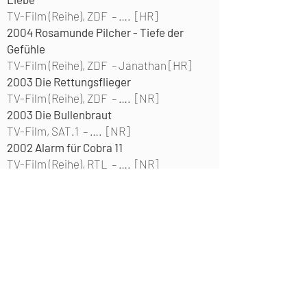
TV-Film (Reihe), ZDF –
…. [HR]
2004
Rosamunde Pilcher - Tiefe der
Gefühle
TV-Film (Reihe), ZDF –
Janathan [HR]
2003
Die Rettungsflieger
TV-Film (Reihe), ZDF –
…. [NR]
2003
Die Bullenbraut
TV-Film, SAT.1 –
…. [NR]
2002
Alarm für Cobra 11
TV-Film (Reihe), RTL –
…. [NR]
1999
Großstadtrevier
TV-Film (Reihe), ARD –
…. [NR]
1999
TATORT Bremen - Die
apokalyptischen Reiter
TV-Film (Reihe), ARD –
…. [NR]
1999
Bonhoeffer - Die letzte Stufe
KINO - Spielfilm –
von Gersdorff [NR]
1999
Zwei Männer am Herd