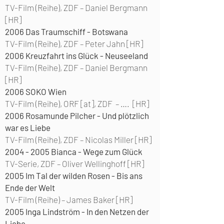
TV-Film (Reihe), ZDF –
Daniel Bergmann
[HR]
2006
Das Traumschiff - Botswana
TV-Film (Reihe), ZDF –
Peter Jahn [HR]
2006
Kreuzfahrt ins Glück - Neuseeland
TV-Film (Reihe), ZDF –
Daniel Bergmann
[HR]
2006
SOKO Wien
TV-Film (Reihe), ORF [at], ZDF –
…. [HR]
2006
Rosamunde Pilcher - Und plötzlich
war es Liebe
TV-Film (Reihe), ZDF –
Nicolas Miller [HR]
2004 - 2005
Bianca - Wege zum Glück
TV-Serie, ZDF –
Oliver Wellinghoff [HR]
2005
Im Tal der wilden Rosen - Bis ans
Ende der Welt
TV-Film (Reihe) –
James Baker [HR]
2005
Inga Lindström - In den Netzen der
Liebe