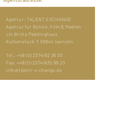
Agentur:
TALENT EXCHANGE
Agentur für Bühne, Film & Medien
c/o Britta Peddinghaus
Kuhlenstück 7, 58644 Iserlohn
Tel.:
+49 (0) 2374
/92 36 30
Fax:
+49 (0) 2374
/935 99 20
info@talent-x-change.de
Impressum
DSGVO
Fotocredit:
Eva Sträter
Manuela Hlouschek,
Jens Maria Merz